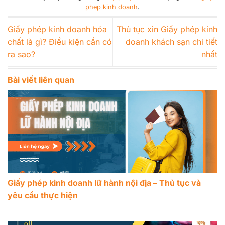
phep kinh doanh
.
Giấy phép kinh doanh hóa
Thủ tục xin Giấy phép kinh
chất là gì? Điều kiện cần có
doanh khách sạn chi tiết
ra sao?
nhất
Bài viết liên quan
Giấy phép kinh doanh lữ hành nội địa – Thủ tục và
yêu cầu thực hiện