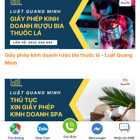
Giấy phép kinh doanh rượu bia thuốc lá – Luật Quang
Minh
Điều kiện và thủ tục xin giấy phép kinh doanh spa
Gọi điện
Tìm đường
Chat Zalo
Messenger
Nhắn tin SMS