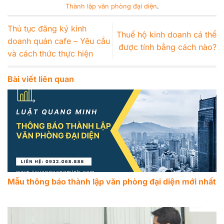
Thành lập văn phòng đại diện
.
Thủ tục đăng ký kinh
Thuế hộ kinh doanh cá thể
doanh quán cafe – Yêu cầu
được tính bằng cách nào?
và cách thức thực hiện
Bài viết liên quan
Mẫu thông báo thành lập văn phòng đại diện mới nhất