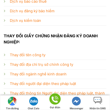
Dịch vụ báo cáo thuế
Dịch vụ đăng ký bảo hiểm
Dịch vụ kiểm toán
THAY ĐỔI GIẤY CHỨNG NHẬN ĐĂNG KÝ DOANH
NGHIỆP:
Thay đổi tên công ty
Thay đổi địa chỉ trụ sở chính công ty
Thay đổi ngành nghề kinh doanh
Thay đổi người đại diện theo pháp luật
Thay đổi thông tin Người đại diện theo pháp luật, thành
viên, chủ sở hữu theo thông tin CCCD mới
Gọi điện
Thay đổi Thông tin trên giấy chứng nhận đăng ký
Tìm đường
Chat Zalo
Messenger
Nhắn tin SMS