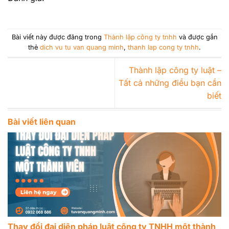
Bài viết này được đăng trong
Thành lập công ty tnhh
và được gắn
thẻ
dich vu tu van quang minh
,
thanh lap cong ty tnhh
.
Thành lập công ty luật –
Tất cả những điều bạn cần
biết
Bài viết liên quan
Thay đổi đại diện pháp luật công ty TNHH một thành