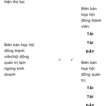
hiện thủ tục
Biên bản
họp hội
đồng thành
viên:
TẢI
TẠI
Biên bản họp hội
đồng thành
ĐÂY
viên/hội đồng
✓
✓
quản trị tạm
Biên bản
ngừng kinh
họp hội
doanh
đồng quản
trị:
TẢI
TẠI
ĐÂY