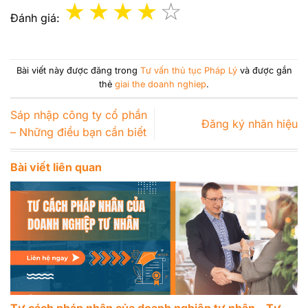
Đánh giá:
Bài viết này được đăng trong
Tư vấn thủ tục Pháp Lý
và được gắn
thẻ
giai the doanh nghiep
.
Sáp nhập công ty cổ phần
Đăng ký nhãn hiệu
– Những điều bạn cần biết
Bài viết liên quan