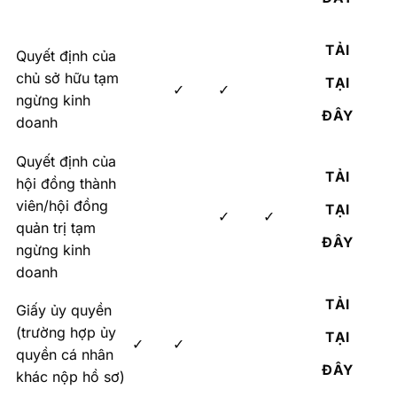
TẢI
Quyết định của
chủ sở hữu tạm
TẠI
✓
✓
ngừng kinh
ĐÂY
doanh
Quyết định của
TẢI
hội đồng thành
viên/hội đồng
TẠI
✓
✓
quản trị tạm
ĐÂY
ngừng kinh
doanh
TẢI
Giấy ủy quyền
(trường hợp ủy
TẠI
✓
✓
quyền cá nhân
ĐÂY
khác nộp hồ sơ)