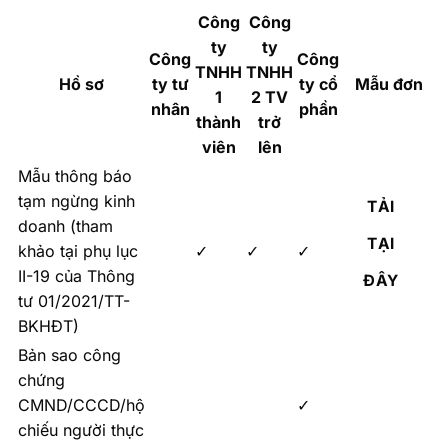
Công
Công
ty
ty
Công
Công
TNHH
TNHH
Hồ sơ
ty tư
ty cổ
Mẫu đơn
1
2 TV
nhân
phần
thành
trở
viên
lên
Mẫu thông báo
tạm ngừng kinh
TẢI
doanh (tham
TẠI
khảo tại phụ lục
✓
✓
✓
II-19 của Thông
ĐÂY
tư 01/2021/TT-
BKHĐT)
Bản sao công
chứng
CMND/CCCD/hộ
✓
chiếu người thực