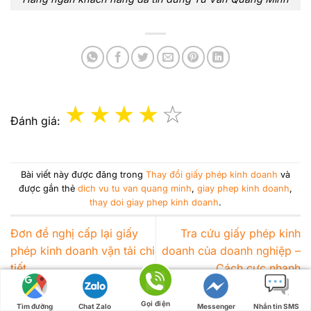
Đánh giá:
Bài viết này được đăng trong
Thay đổi giấy phép kinh doanh
và
được gắn thẻ
dich vu tu van quang minh
,
giay phep kinh doanh
,
thay doi giay phep kinh doanh
.
Đơn đề nghị cấp lại giấy
Tra cứu giấy phép kinh
phép kinh doanh vận tải chi
doanh của doanh nghiệp –
tiết
Cách cực nhanh
Bài viết liên quan
Gọi điện
Tìm đường
Chat Zalo
Messenger
Nhắn tin SMS