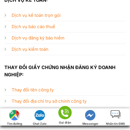
DỊCH VỤ KẾ TOÁN:
Dịch vụ kế toán trọn gói
Dịch vụ báo cáo thuế
Dịch vụ đăng ký bảo hiểm
Dịch vụ kiểm toán
THAY ĐỔI GIẤY CHỨNG NHẬN ĐĂNG KÝ DOANH
NGHIỆP:
Thay đổi tên công ty
Thay đổi địa chỉ trụ sở chính công ty
Thay đổi ngành nghề kinh doanh
Gọi điện
Thay đổi người đại diện theo pháp luật
Tìm đường
Chat Zalo
Messenger
Nhắn tin SMS