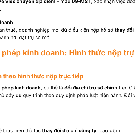
về việc chuyển địa điểm – mẫu 09-MST
, xác nhận việc do
.
 doanh
an thuế, doanh nghiệp mới đủ điều kiện nộp hồ sơ
thay đổi 
anh nơi đặt trụ sở mới.
y phép kinh doanh: Hình thức nộp trự
 theo hình thức nộp trực tiếp
ấy phép kinh doanh
, cụ thể là
đổi địa chỉ trụ sở chính
trên Gi
 đầy đủ quy trình theo quy định pháp luật hiện hành. Đối v
 thực hiện thủ tục
thay đổi địa chỉ công ty
, bao gồm: