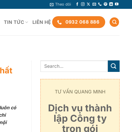
Theo dõi
TIN TỨC
LIÊN HỆ
0932 068 886
hất
TƯ VẤN QUANG MINH
Dịch vụ thành
luôn có
chỉ
lập Công ty
nội
trọn gói