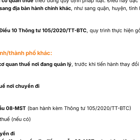
i cơ quan thuế
theo đúng quy định pháp luật. Điều này đặc 
 sang địa bàn hành chính khác
, như sang quận, huyện, tỉnh
Điều 10 Thông tư 105/2020/TT-BTC
, quy trình thực hiện 
ỉnh/thành phố khác:
cơ quan thuế nơi đang quản lý
, trước khi tiến hành thay đổi 
huế nơi chuyển đi
 mẫu 08-MST
(ban hành kèm Thông tư 105/2020/TT-BTC)
thuế (nếu có)
yển đi