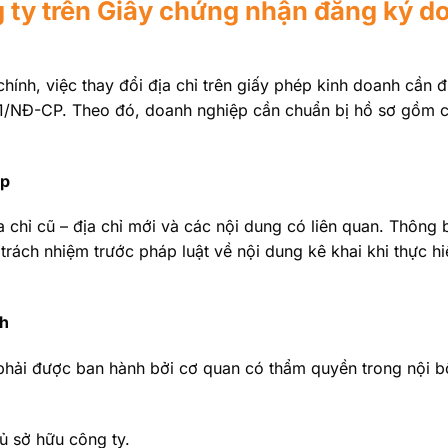
ng ty trên Giấy chứng nhận đăng ký d
hính, việc thay đổi địa chỉ trên giấy phép kinh doanh cần 
21/NĐ-CP. Theo đó, doanh nghiệp cần chuẩn bị hồ sơ gồm cá
ệp
a chỉ cũ – địa chỉ mới và các nội dung có liên quan. Thông 
 trách nhiệm trước pháp luật về nội dung kê khai khi thực h
nh
i phải được ban hành bởi cơ quan có thẩm quyền trong nội 
ủ sở hữu công ty.