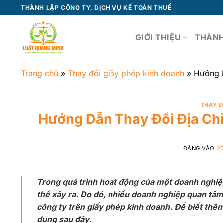
Bỏ
THÀNH LẬP CÔNG TY, DỊCH VỤ KẾ TOÁN THUẾ
qua
nội
GIỚI THIỆU
THÀNH
dung
Trang chủ
»
Thay đổi giấy phép kinh doanh
»
Hướng D
THAY Đ
Hướng Dẫn Thay Đổi Địa Chỉ
ĐĂNG VÀO
2
Trong quá trình hoạt động của một doanh nghiệ
thể xảy ra. Do đó, nhiều doanh nghiệp quan tâm t
công ty trên giấy phép kinh doanh. Để biết thê
dung sau đây.