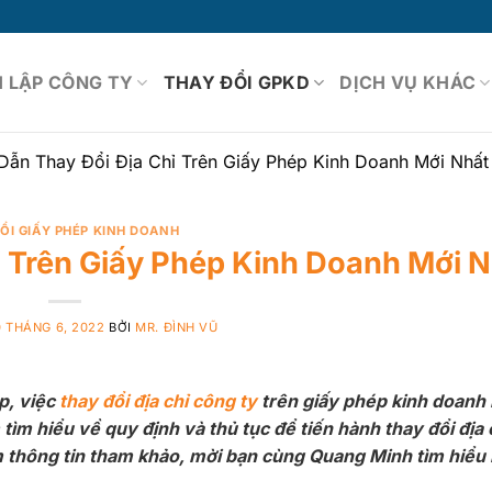
 LẬP CÔNG TY
THAY ĐỔI GPKD
DỊCH VỤ KHÁC
ẫn Thay Đổi Địa Chỉ Trên Giấy Phép Kinh Doanh Mới Nhất
ỔI GIẤY PHÉP KINH DOANH
 Trên Giấy Phép Kinh Doanh Mới N
0 THÁNG 6, 2022
BỞI
MR. ĐÌNH VŨ
p, việc
thay đổi địa chỉ công ty
trên giấy phép kinh doanh 
ìm hiểu về quy định và thủ tục để tiến hành thay đổi địa 
m thông tin tham khảo, mời bạn cùng Quang Minh tìm hiểu 