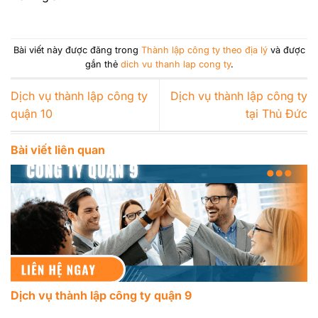
Bài viết này được đăng trong
Thành lập công ty theo địa lý
và được
gắn thẻ
dich vu thanh lap cong ty
.
Dịch vụ thành lập công ty
Dịch vụ thành lập công ty
quận 10
tại Thủ Đức
Bài viết liên quan
Dịch vụ thành lập công ty quận 9