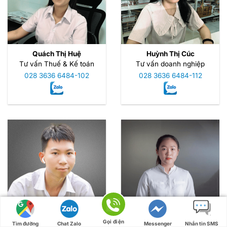
Quách Thị Huệ
Huỳnh Thị Cúc
Tư vấn Thuế & Kế toán
Tư vấn doanh nghiệp
028 3636 6484-102
028 3636 6484-112
Nguyễn Văn Minh
Văn Thi Hương
Gọi điện
Tìm đường
Chat Zalo
Messenger
Nhắn tin SMS
Tư Vấn Pháp Lý
Tư vấn thuế - kế toán