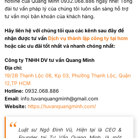
hotline của Quang Minh 0932.068.886 ngay nhé! Tổng
đài tư vấn pháp lý của chúng tôi luôn sẵn sàng hỗ trợ
tư vấn mọi băn khoăn của khách hàng.
Hãy liên hệ với chúng tôi qua các kênh sau đây để
nhận được tư vấn
Dịch vụ thành lập công ty tại hcm
hoặc các ưu đãi tốt nhất và nhanh chóng nhất:
Công ty TNHH DV tư vấn Quang Minh
Địa chỉ:
19/2B Thạnh Lộc 08, Kp 03, Phường Thạnh Lộc, Quận
12,TP HCM
Hotline:
0932.068.886
Email:
info.tuvanquangminh@gmail.com
Website:
https://tuvanquangminh.com/
Luật sư Ngô Đình Vũ, Hiện tại là CEO &
Founder tại Tư Vấn Quang Minh, là một