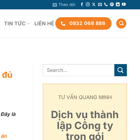
Theo dõi
TIN TỨC
LIÊN HỆ
0932 068 886
 đủ
TƯ VẤN QUANG MINH
Dịch vụ thành
 Đây là
lập Công ty
trọn gói
 ăn