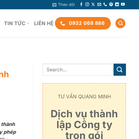
Theo dõi
TIN TỨC
LIÊN HỆ
0932 068 886
anh
TƯ VẤN QUANG MINH
Dịch vụ thành
lập Công ty
 thành
ấy phép
trọn gói