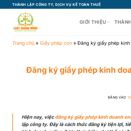
Bỏ
THÀNH LẬP CÔNG TY, DỊCH VỤ KẾ TOÁN THUẾ
qua
nội
GIỚI THIỆU
THÀNH
dung
Trang chủ
»
Giấy phép con
»
Đăng ký giấy phép kinh
Đăng ký giấy phép kinh doa
ĐĂNG VÀO
1
Hiện nay, việc
đăng ký giấy phép kinh doanh on
lập công ty. Đây là cách thức đăng ký tiện lợi, t