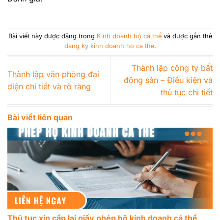
Bài viết này được đăng trong
Kinh doanh hộ cá thể
và được gắn thẻ
dang ky kinh doanh ho ca the
.
Thành lập công ty bất
Thành lập văn phòng đại
động sản – Điều kiện và
diện chi tiết và rõ ràng
thủ tục chi tiết
Bài viết liên quan
Thủ tục xin cấp lại giấy phép hộ kinh doanh cá thể