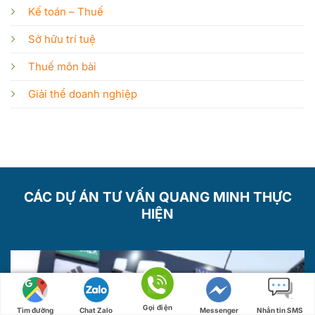
Kế toán – Thuế
Sở hữu trí tuệ
Thuế môn bài
Giải thể doanh nghiệp
CÁC DỰ ÁN TƯ VẤN QUANG MINH THỰC
HIỆN
Gọi điện
Tìm đường
Chat Zalo
Messenger
Nhắn tin SMS