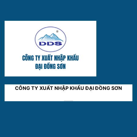
CÔNG TY XUẤT NHẬP KHẨU ĐẠI ĐỒNG SƠN