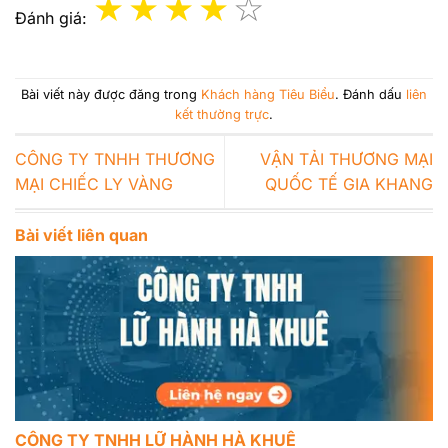
Đánh giá:
Bài viết này được đăng trong
Khách hàng Tiêu Biểu
. Đánh dấu
liên
kết thường trực
.
CÔNG TY TNHH THƯƠNG
VẬN TẢI THƯƠNG MẠI
MẠI CHIẾC LY VÀNG
QUỐC TẾ GIA KHANG
Bài viết liên quan
CÔNG TY TNHH LỮ HÀNH HÀ KHUÊ