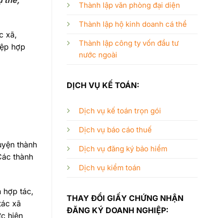
ụ thể,
Thành lập văn phòng đại diện
Thành lập hộ kinh doanh cá thể
c xã,
Thành lập công ty vốn đầu tư
iệp hợp
nước ngoài
DỊCH VỤ KẾ TOÁN:
Dịch vụ kế toán trọn gói
Dịch vụ báo cáo thuế
guyện thành
Dịch vụ đăng ký bảo hiểm
Các thành
Dịch vụ kiểm toán
 hợp tác,
THAY ĐỔI GIẤY CHỨNG NHẬN
tác xã
ĐĂNG KÝ DOANH NGHIỆP:
ực hiện