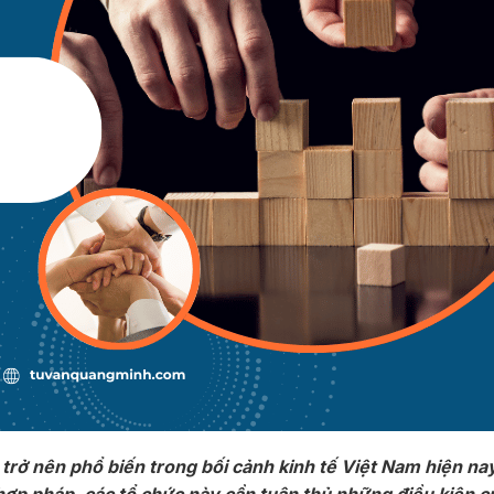
 trở nên phổ biến trong bối cảnh kinh tế Việt Nam hiện na