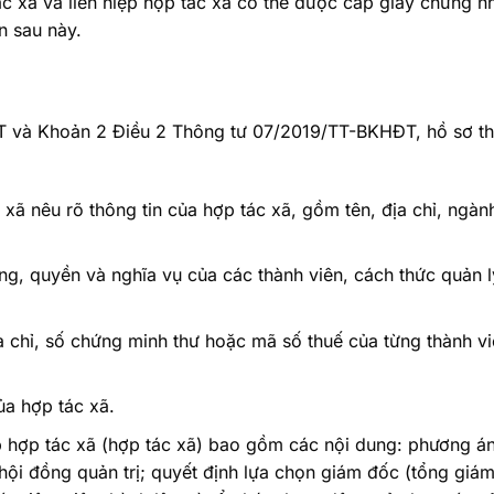
c xã và liên hiệp hợp tác xã có thể được cấp giấy chứng n
ển sau này.
T và Khoản 2 Điều 2 Thông tư 07/2019/TT-BKHĐT, hồ sơ th
ã nêu rõ thông tin của hợp tác xã, gồm tên, địa chỉ, ngàn
ng, quyền và nghĩa vụ của các thành viên, cách thức quản l
a chỉ, số chứng minh thư hoặc mã số thuế của từng thành v
ủa hợp tác xã.
h lập hợp tác xã (hợp tác xã) bao gồm các nội dung: phương á
 hội đồng quản trị; quyết định lựa chọn giám đốc (tổng giám