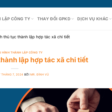
 LẬP CÔNG TY
THAY ĐỔI GPKD
DỊCH VỤ KHÁC
h thủ tục thành lập hợp tác xã chi tiết
I HÌNH THÀNH LẬP CÔNG TY
thành lập hợp tác xã chi tiết
7 THÁNG 7, 2024
BỞI
MR. ĐÌNH VŨ