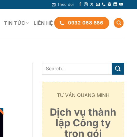
Theo dõi
TIN TỨC
LIÊN HỆ
0932 068 886
TƯ VẤN QUANG MINH
Dịch vụ thành
lập Công ty
trọn gói