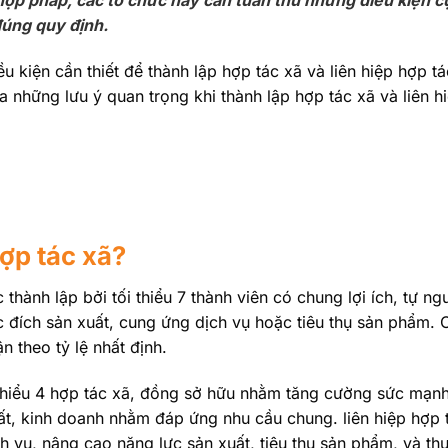
hợp pháp, các tổ chức này cần tuân thủ những điều kiện c
 đúng quy định.
u kiện cần thiết để thành lập hợp tác xã và liên hiệp hợp tá
ra những lưu ý quan trọng khi thành lập hợp tác xã và liên h
hợp tác xã?
 thành lập bởi tối thiểu 7 thành viên có chung lợi ích, tự n
 đích sản xuất, cung ứng dịch vụ hoặc tiêu thụ sản phẩm. 
 theo tỷ lệ nhất định.
i thiểu 4 hợp tác xã, đồng sở hữu nhằm tăng cường sức mạnh
t, kinh doanh nhằm đáp ứng nhu cầu chung. liên hiệp hợp 
h vụ, nâng cao năng lực sản xuất, tiêu thụ sản phẩm, và th