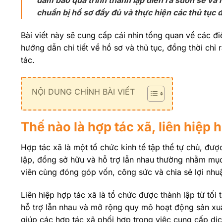
đảm bảo quá trình thành lập diễn ra suôn sẻ và 
chuẩn bị hồ sơ đầy đủ và thực hiện các thủ tục
Bài viết này sẽ cung cấp cái nhìn tổng quan về các điề
hướng dẫn chi tiết về hồ sơ và thủ tục, đồng thời chỉ 
tác.
NỘI DUNG CHÍNH BÀI VIẾT
Thế nào là hợp tác xã, liên hiệp 
Hợp tác xã là một tổ chức kinh tế tập thể tự chủ, được
lập, đồng sở hữu và hỗ trợ lẫn nhau thường nhằm mục
viên cùng đóng góp vốn, công sức và chia sẻ lợi nhuận
Liên hiệp hợp tác xã là tổ chức được thành lập từ tố
hỗ trợ lẫn nhau và mở rộng quy mô hoạt động sản xuấ
giúp các hợp tác xã phối hợp trong việc cung cấp dịc