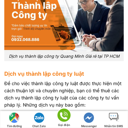
Dịch vụ thành lập công ty Quang Minh Giá rẻ tại TP HCM
Dịch vụ thành lập công ty luật
Để cho việc thành lập công ty luật được thực hiện một
cách thuận lợi và chuyên nghiệp, bạn có thể thuê các
dịch vụ thành lập công ty luật của các công ty tư vấn
pháp lý. Những dịch vụ này bao gồm:
Tư vấn về các thủ tục pháp lý:
Các công ty tư vấn
pháp lý sẽ giúp bạn thu thập và kiểm tra các giấy tờ
Gọi điện
Tìm đường
Chat Zalo
Messenger
Nhắn tin SMS