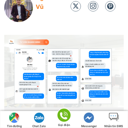
Vũ
Hàng ngàn khách hàng đã tin dùng Tư Vấn Quang Minh
Gọi điện
Tìm đường
Chat Zalo
Messenger
Nhắn tin SMS