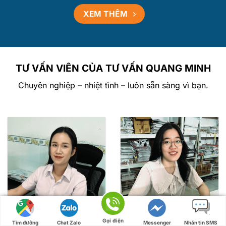
XEM THÊM
TƯ VẤN VIÊN CỦA TƯ VẤN QUANG MINH
Chuyên nghiệp – nhiệt tình – luôn sẵn sàng vì bạn.
Quách Thị Huệ
Huỳnh Thị Cúc
Gọi điện
Tư vấn Thuế & Kế toán
Tư vấn doanh nghiệp
Tìm đường
Chat Zalo
Messenger
Nhắn tin SMS