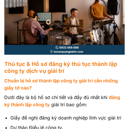
Thủ tục & Hồ sơ đăng ký thủ tục thành lập
công ty dịch vụ giải trí
Chuẩn bị hồ sơ thành lập công ty giải trí cần những
giấy tờ nào?
Dưới đây là bộ hồ sơ chi tiết và đầy đủ nhất khi
đăng
ký thành lập công ty
giải trí bao gồm:
Giấy đề nghị đăng ký doanh nghiệp lĩnh vực giải trí
Dự thảo Điều lệ công ty.