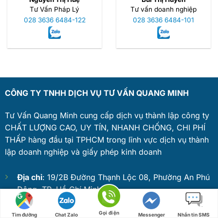
Tư Vấn Pháp Lý
Tư vấn doanh nghiệp
028 3636 6484-122
028 3636 6484-101
CÔNG TY TNHH DỊCH VỤ TƯ VẤN QUANG MINH
Tư Vấn Quang Minh cung cấp dịch vụ thành lập công ty
CHẤT LƯỢNG CAO, UY TÍN, NHANH CHỐNG, CHI PHÍ
THẤP hàng đầu tại TPHCM trong lĩnh vực dịch vụ thành
lập doanh nghiệp và giấy phép kinh doanh
Địa chỉ
: 19/2B Đường Thạnh Lộc 08, Phường An Phú
Đông, TP. Hồ Chí Minh
Số điện thoại
: 0932 068 886
Gọi điện
Tìm đường
Chat Zalo
Messenger
Nhắn tin SMS