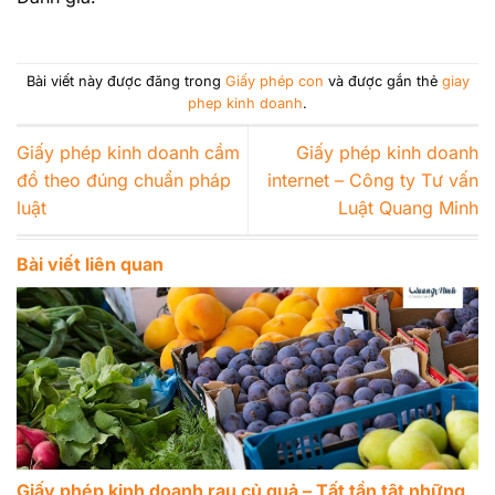
Bài viết này được đăng trong
Giấy phép con
và được gắn thẻ
giay
phep kinh doanh
.
Giấy phép kinh doanh cầm
Giấy phép kinh doanh
đồ theo đúng chuẩn pháp
internet – Công ty Tư vấn
luật
Luật Quang Minh
Bài viết liên quan
Giấy phép kinh doanh rau củ quả – Tất tần tật những