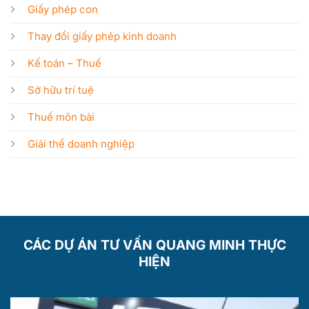
Giấy phép con
Thay đổi giấy phép kinh doanh
Kế toán – Thuế
Sở hữu trí tuệ
Thuế môn bài
Giải thể doanh nghiệp
CÁC DỰ ÁN TƯ VẤN QUANG MINH THỰC
HIỆN