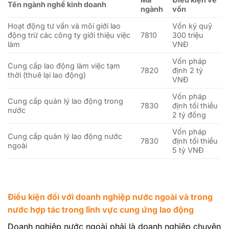
Tên ngành nghề kinh doanh
ngành
vốn
Hoạt động tư vấn và môi giới lao
Vốn ký quỹ
động trừ các công ty giới thiệu việc
7810
300 triệu
làm
VNĐ
Vốn pháp
Cung cấp lao động làm việc tạm
7820
định 2 tỷ
thời (thuê lại lao động)
VNĐ
Vốn pháp
Cung cấp quản lý lao động trong
7830
định tối thiểu
nước
2 tỷ đồng
Vốn pháp
Cung cấp quản lý lao động nước
7830
định tối thiểu
ngoài
5 tỷ VNĐ
Điều kiện đối với doanh nghiệp nước ngoài và trong
nước hợp tác trong lĩnh vực cung ứng lao động
Doanh nghiệp nước ngoài phải là doanh nghiệp chuyên