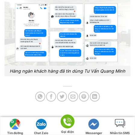
Hàng ngàn khách hàng đã tin dùng Tư Vấn Quang Minh
Đánh giá:
Gọi điện
Tìm đường
Chat Zalo
Messenger
Nhắn tin SMS