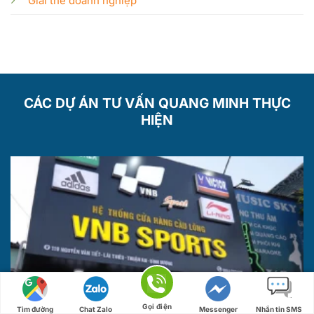
Giải thể doanh nghiệp
CÁC DỰ ÁN TƯ VẤN QUANG MINH THỰC
HIỆN
Gọi điện
Tìm đường
Chat Zalo
Messenger
Nhắn tin SMS