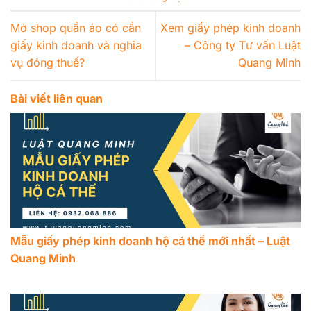
Mở shop quần áo có cần
Xem giấy phép kinh doanh
giấy kinh doanh và nghĩa
– Công ty Tư vấn Luật
vụ đóng thuế?
Quang Minh
Bài viết liên quan
Mẫu giấy phép kinh doanh hộ cá thể mới nhất – Luật
Quang Minh