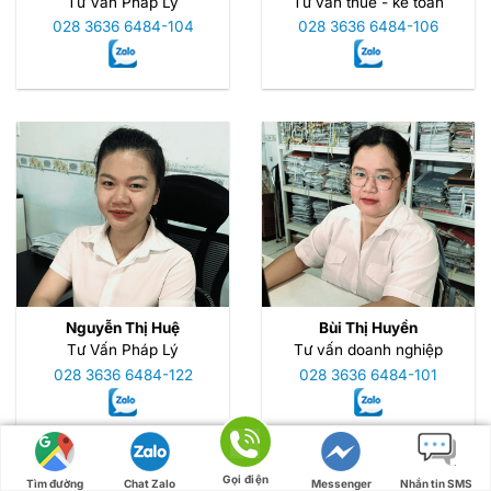
Tư Vấn Pháp Lý
Tư vấn thuế - kế toán
028 3636 6484-104
028 3636 6484-106
Nguyễn Thị Huệ
Bùi Thị Huyền
Tư Vấn Pháp Lý
Tư vấn doanh nghiệp
028 3636 6484-122
028 3636 6484-101
Gọi điện
Tìm đường
Chat Zalo
Messenger
Nhắn tin SMS