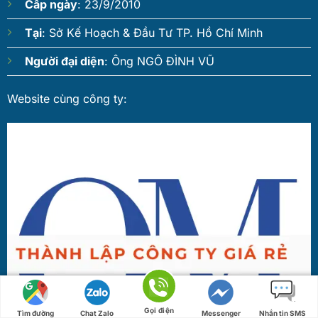
Cấp ngày
: 23/9/2010
Tại
: Sở Kế Hoạch & Đầu Tư TP. Hồ Chí Minh
Người đại diện
: Ông NGÔ ĐÌNH VŨ
Website cùng công ty:
Gọi điện
Tìm đường
Chat Zalo
Messenger
Nhắn tin SMS