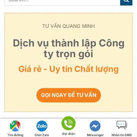
TƯ VẤN QUANG MINH
Dịch vụ thành lập Công
ty trọn gói
Giá rẻ - Uy tín Chất lượng
GỌI NGAY ĐỂ TƯ VẤN
THÀNH LẬP CÔNG TY:
Gọi điện
Tìm đường
Chat Zalo
Messenger
Nhắn tin SMS