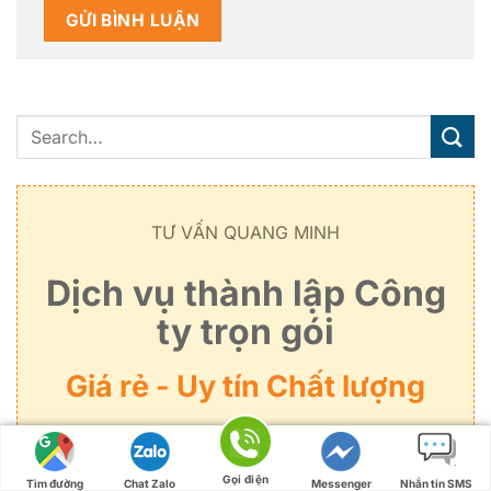
TƯ VẤN QUANG MINH
Dịch vụ thành lập Công
ty trọn gói
Giá rẻ - Uy tín Chất lượng
GỌI NGAY ĐỂ TƯ VẤN
Gọi điện
Tìm đường
Chat Zalo
Messenger
Nhắn tin SMS