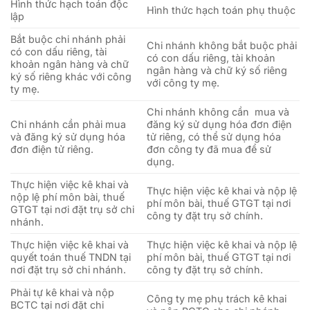
Hình thức hạch toán độc
Hình thức hạch toán phụ thuộc
lập
Bắt buộc
chi nhánh
phải
C
hi nhánh k
hông bắt buộc phải
có con dấu riêng, tài
có con dấu riêng, tài khoản
khoản ngân hàng và chữ
ngân hàng và chữ ký số riêng
ký số riêng khác với công
với công ty mẹ.
ty mẹ.
Chi nhánh không cần mua và
Chi nhánh cần phải mua
đăng ký sử dụng hóa đơn điện
và đăng ký sử dụng hóa
tử riêng, có thể sử dụng hóa
đơn điện tử riêng.
đơn công ty đã mua để sử
dụng.
Thực hiện việc kê khai và
Thực hiện việc kê khai và nộp lệ
nộp lệ phí môn bài, thuế
phí môn bài, thuế GTGT tại nơi
GTGT tại nơi đặt trụ sở chi
công ty đặt trụ sở chính.
nhánh.
Thực hiện việc kê khai và
Thực hiện việc kê khai và nộp lệ
quyết toán thuế TNDN tại
phí môn bài, thuế GTGT tại nơi
nơi đặt trụ sở chi nhánh.
công ty đặt trụ sở chính.
Phải tự kê khai và nộp
Công ty mẹ phụ trách kê khai
BCTC tại nơi đặt chi