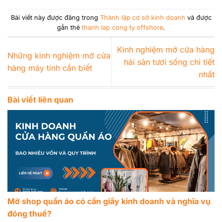
Bài viết này được đăng trong
Thành lập cơ sở kinh doanh
và được
gắn thẻ
thanh lap cong ty offshore
.
Kinh nghiệm mở cửa hàng
Những kinh nghiệm mở cửa
hải sản tươi sống chi tiết
hàng máy tính cần biết
nhất
Bài viết liên quan
Mở shop quần áo có cần giấy kinh doanh và nghĩa vụ
đóng thuế?