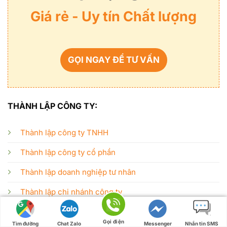
Giá rẻ - Uy tín Chất lượng
GỌI NGAY ĐỂ TƯ VẤN
THÀNH LẬP CÔNG TY:
Thành lập công ty TNHH
Thành lập công ty cổ phần
Thành lập doanh nghiệp tư nhân
Thành lập chi nhánh công ty
Thành lập văn phòng đại diện
Gọi điện
Tìm đường
Chat Zalo
Messenger
Nhắn tin SMS