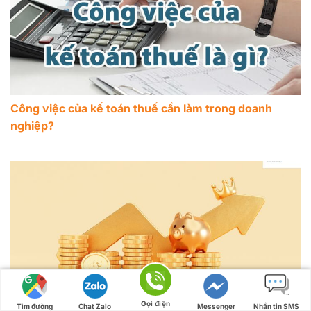
Công việc của kế toán thuế cần làm trong doanh
nghiệp?
Tổng nguồn vốn và cách xác định tổng nguồn vốn
của doanh nghiệp
Gọi điện
Tìm đường
Chat Zalo
Messenger
Nhắn tin SMS