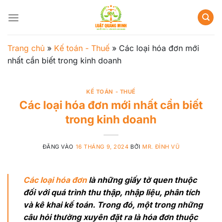
Bỏ
qua
nội
dung
Trang chủ
»
Kế toán - Thuế
»
Các loại hóa đơn mới
nhất cần biết trong kinh doanh
KẾ TOÁN - THUẾ
Các loại hóa đơn mới nhất cần biết
trong kinh doanh
ĐĂNG VÀO
16 THÁNG 9, 2024
BỞI
MR. ĐÌNH VŨ
Các loại hóa đơn
là những giấy tờ quen thuộc
đối với quá trình thu thập, nhập liệu, phân tích
và kê khai kế toán. Trong đó, một trong những
câu hỏi thường xuyên đặt ra là hóa đơn thuộc