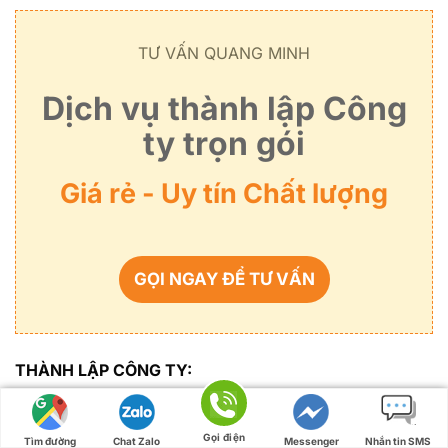
TƯ VẤN QUANG MINH
Dịch vụ thành lập Công
ty trọn gói
Giá rẻ - Uy tín Chất lượng
GỌI NGAY ĐỂ TƯ VẤN
THÀNH LẬP CÔNG TY:
Thành lập công ty TNHH
Gọi điện
Tìm đường
Chat Zalo
Messenger
Nhắn tin SMS