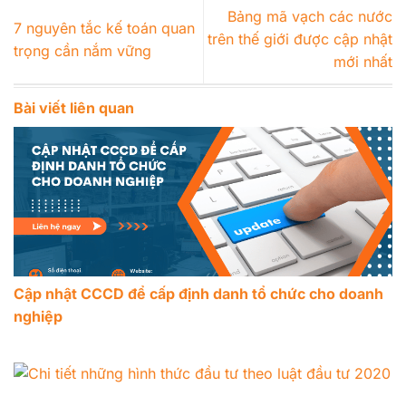
Bảng mã vạch các nước
7 nguyên tắc kế toán quan
trên thế giới được cập nhật
trọng cần nắm vững
mới nhất
Bài viết liên quan
Cập nhật CCCD để cấp định danh tổ chức cho doanh
nghiệp