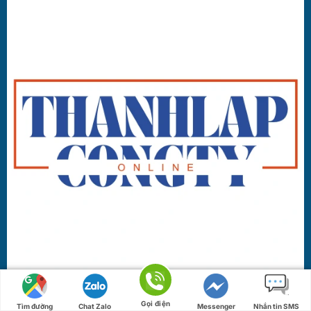
Gọi điện
Tìm đường
Chat Zalo
Messenger
Nhắn tin SMS