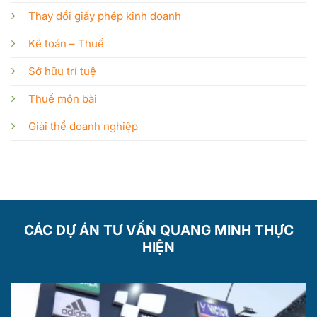
Thay đổi giấy phép kinh doanh
Kế toán – Thuế
Sở hữu trí tuệ
Thuế môn bài
Giải thể doanh nghiệp
CÁC DỰ ÁN TƯ VẤN QUANG MINH THỰC
HIỆN