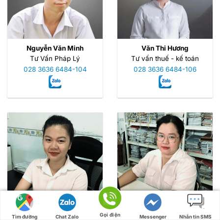
Nguyễn Văn Minh
Văn Thi Hương
Tư Vấn Pháp Lý
Tư vấn thuế - kế toán
028 3636 6484-104
028 3636 6484-106
Nguyễn Thị Huệ
Bùi Thị Huyền
Tư Vấn Pháp Lý
Tư vấn doanh nghiệp
Gọi điện
Tìm đường
Chat Zalo
Messenger
Nhắn tin SMS