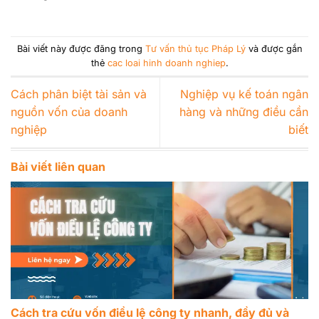
Bài viết này được đăng trong
Tư vấn thủ tục Pháp Lý
và được gắn
thẻ
cac loai hinh doanh nghiep
.
Cách phân biệt tài sản và
Nghiệp vụ kế toán ngân
nguồn vốn của doanh
hàng và những điều cần
nghiệp
biết
Bài viết liên quan
Cách tra cứu vốn điều lệ công ty nhanh, đầy đủ và