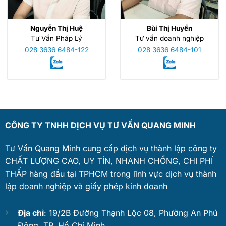
Nguyễn Thị Huệ
Bùi Thị Huyền
Tư Vấn Pháp Lý
Tư vấn doanh nghiệp
028 3636 6484-122
028 3636 6484-101
CÔNG TY TNHH DỊCH VỤ TƯ VẤN QUANG MINH
Tư Vấn Quang Minh cung cấp dịch vụ thành lập công ty
CHẤT LƯỢNG CAO, UY TÍN, NHANH CHỐNG, CHI PHÍ
THẤP hàng đầu tại TPHCM trong lĩnh vực dịch vụ thành
lập doanh nghiệp và giấy phép kinh doanh
Địa chỉ
: 19/2B Đường Thạnh Lộc 08, Phường An Phú
Đông, TP. Hồ Chí Minh