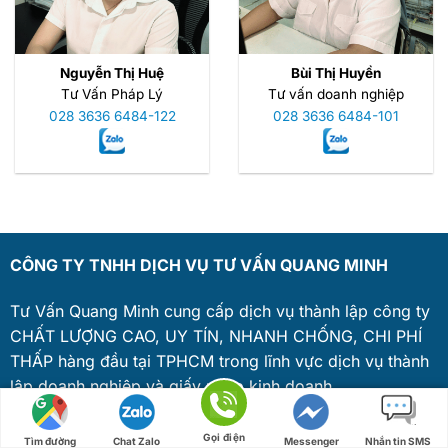
Nguyễn Thị Huệ
Bùi Thị Huyền
Tư Vấn Pháp Lý
Tư vấn doanh nghiệp
028 3636 6484-122
028 3636 6484-101
CÔNG TY TNHH DỊCH VỤ TƯ VẤN QUANG MINH
Tư Vấn Quang Minh cung cấp dịch vụ thành lập công ty
CHẤT LƯỢNG CAO, UY TÍN, NHANH CHỐNG, CHI PHÍ
THẤP hàng đầu tại TPHCM trong lĩnh vực dịch vụ thành
lập doanh nghiệp và giấy phép kinh doanh
Địa chỉ
: 19/2B Đường Thạnh Lộc 08, Phường An Phú
Gọi điện
Tìm đường
Chat Zalo
Messenger
Nhắn tin SMS