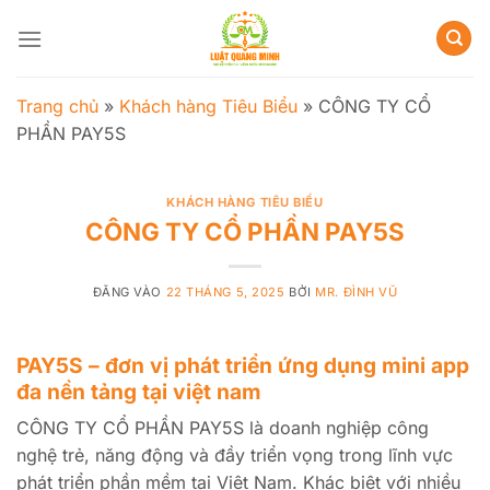
Bỏ
qua
nội
dung
Trang chủ
»
Khách hàng Tiêu Biểu
»
CÔNG TY CỔ
PHẦN PAY5S
KHÁCH HÀNG TIÊU BIỂU
CÔNG TY CỔ PHẦN PAY5S
ĐĂNG VÀO
22 THÁNG 5, 2025
BỞI
MR. ĐÌNH VŨ
PAY5S – đơn vị phát triển ứng dụng mini app
đa nền tảng tại việt nam
CÔNG TY CỔ PHẦN PAY5S là doanh nghiệp công
nghệ trẻ, năng động và đầy triển vọng trong lĩnh vực
phát triển phần mềm tại Việt Nam. Khác biệt với nhiều