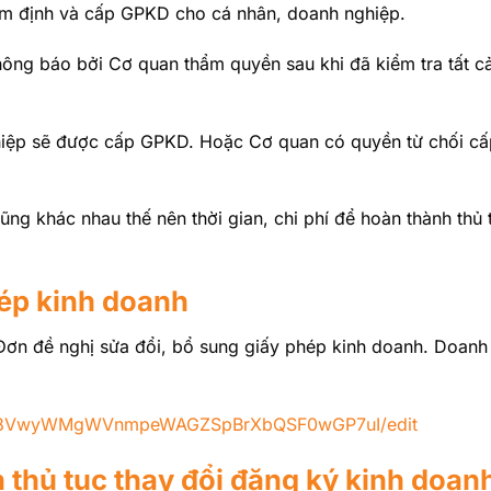
ẩm định và cấp GPKD cho cá nhân, doanh nghiệp.
ông báo bởi Cơ quan thẩm quyền sau khi đã kiểm tra tất c
ghiệp sẽ được cấp GPKD. Hoặc Cơ quan có quyền từ chối 
ũng khác nhau thế nên thời gian, chi phí để hoàn thành thủ
ép kinh doanh
Đơn đề nghị sửa đổi, bổ sung giấy phép kinh doanh. Doanh
vtn8VwyWMgWVnmpeWAGZSpBrXbQSF0wGP7uI/edit
 thủ tục thay đổi đăng ký kinh doan