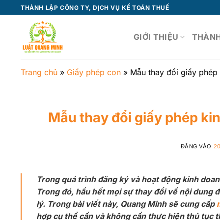
Bỏ
THÀNH LẬP CÔNG TY, DỊCH VỤ KẾ TOÁN THUẾ
qua
nội
GIỚI THIỆU
THÀNH
dung
Trang chủ
»
Giấy phép con
»
Mẫu thay đổi giấy phép 
Mẫu thay đổi giấy phép kin
ĐĂNG VÀO
2
Trong quá trình đăng ký và hoạt động kinh doan
Trong đó, hầu hết mọi sự thay đổi về nội dung 
lý. Trong bài viết này, Quang Minh sẽ cung cấp
hợp cụ thể cần và không cần thực hiện thủ tục t