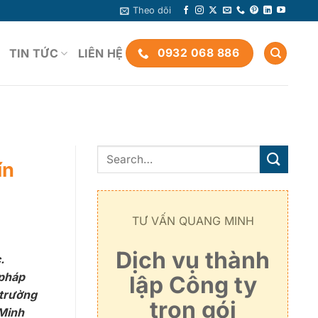
Theo dõi
TIN TỨC
LIÊN HỆ
0932 068 886
ín
TƯ VẤN QUANG MINH
Dịch vụ thành
.
 pháp
lập Công ty
 trường
trọn gói
 Minh