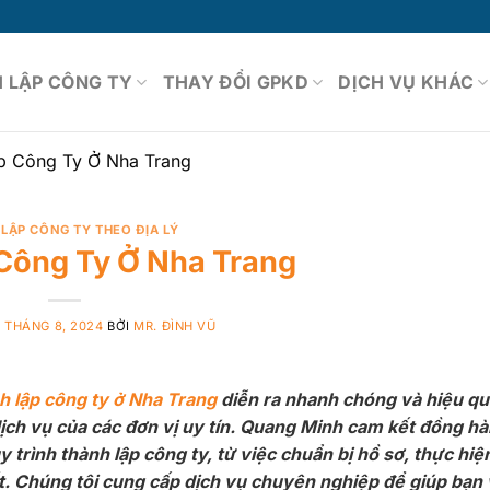
 LẬP CÔNG TY
THAY ĐỔI GPKD
DỊCH VỤ KHÁC
p Công Ty Ở Nha Trang
LẬP CÔNG TY THEO ĐỊA LÝ
Công Ty Ở Nha Trang
0 THÁNG 8, 2024
BỞI
MR. ĐÌNH VŨ
h lập công ty ở Nha Trang
diễn ra nhanh chóng và hiệu qu
ịch vụ của các đơn vị uy tín. Quang Minh cam kết đồng h
 trình thành lập công ty, từ việc chuẩn bị hồ sơ, thực hiệ
iết. Chúng tôi cung cấp dịch vụ chuyên nghiệp để giúp bạn