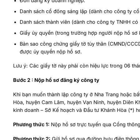
Đơn đăng ký doanh nghiệp.
Danh sách cổ đông sáng lập (dành cho công ty cổ
Danh sách thành viên (dành cho công ty TNHH có ha
Giấy ủy quyền (trong trường hợp người nộp hồ sơ k
Bản sao công chứng giấy tờ tùy thân (CMND/CCCD/h
được ủy quyền nộp hồ sơ.
Lưu ý: Các giấy tờ này phải còn hiệu lực trong 06 thá
Bước 2 : Nộp hồ sơ đăng ký công ty
Khi bạn muốn thành lập công ty ở Nha Trang hoặc bất
Hòa, huyện Cam Lâm, huyện Vạn Ninh, huyện Diên Kh
kinh doanh – Sở Kế hoạch và Đầu tư Khánh Hòa (*) h
Phương thức 1:
Nộp hồ sơ trực tuyến qua Cổng thông 
Phương thức 2:
Gửi hồ sơ qua đường bưu điện thông 