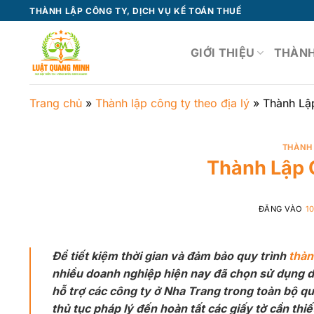
Bỏ
THÀNH LẬP CÔNG TY, DỊCH VỤ KẾ TOÁN THUẾ
qua
nội
GIỚI THIỆU
THÀNH
dung
Trang chủ
»
Thành lập công ty theo địa lý
»
Thành Lậ
THÀNH 
Thành Lập 
ĐĂNG VÀO
1
Để tiết kiệm thời gian và đảm bảo quy trình
thàn
nhiều doanh nghiệp hiện nay đã chọn sử dụng d
hỗ trợ các công ty ở Nha Trang trong toàn bộ quy
thủ tục pháp lý đến hoàn tất các giấy tờ cần th