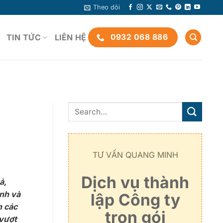
Theo dõi
TIN TỨC
LIÊN HỆ
0932 068 886
TƯ VẤN QUANG MINH
Dịch vụ thành
ả,
ành và
lập Công ty
n các
trọn gói
 vượt