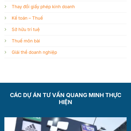
Thay đổi giấy phép kinh doanh
Kế toán – Thuế
Sở hữu trí tuệ
Thuế môn bài
Giải thể doanh nghiệp
CÁC DỰ ÁN TƯ VẤN QUANG MINH THỰC
HIỆN