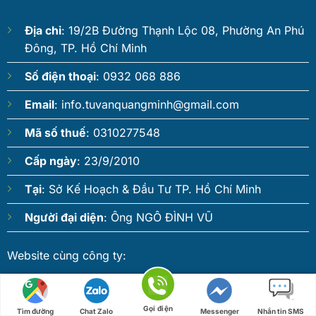
Địa chỉ
: 19/2B Đường Thạnh Lộc 08, Phường An Phú
Đông, TP. Hồ Chí Minh
Số điện thoại
: 0932 068 886
Email
:
info.tuvanquangminh@gmail.com
Mã số thuế
: 0310277548
Cấp ngày
: 23/9/2010
Tại
: Sở Kế Hoạch & Đầu Tư TP. Hồ Chí Minh
Người đại diện
: Ông NGÔ ĐÌNH VŨ
Website cùng công ty:
Gọi điện
Tìm đường
Chat Zalo
Messenger
Nhắn tin SMS